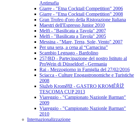
Antimafia
Giarre - "Etna Cocktail Competition" 2006
Giarre - "Etna Cocktail Competition" 2008
Gran Trofeo d'oro della Ristorazione Italiana
Maestri dell'Espresso Junior 2010
Melfi - "Basilicata a Tavola" 2007
Melfi - "Basilicata a Tavola" 2005
Messina - "Mare, Terra, Sole, Vento" 2007
Per una sera, a cena al “Carnacina”
Scambio Legnago - Bardolino
257/BD - Partecipazione del nostro Istituto al
ProWein di Düsseldorf - Germania
Rai - Mezzogiorno in Famiglia del 27/02/2016
Sciacca - Culture Enogastronomiche e Turistiche
2008
Služeb Kroměříž - GASTRO KROMĚŘÍŽ
TESCOMA CUP 2013
Viareggio - "Campionato Nazionle Barman"
2009
Viareggio - "Campionato Nazionle Barman"
2010
Internazionalizzazione