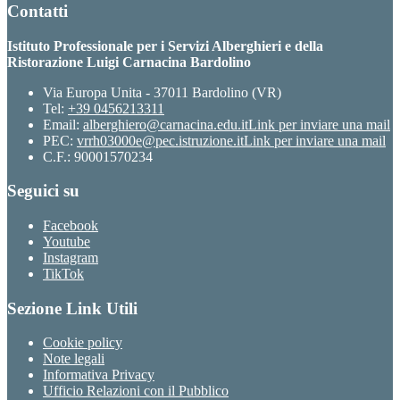
Contatti
Istituto Professionale per i Servizi Alberghieri e della
Ristorazione Luigi Carnacina Bardolino
Via Europa Unita - 37011 Bardolino (VR)
Tel:
+39 0456213311
Email:
alberghiero@carnacina.edu.it
Link per inviare una mail
PEC:
vrrh03000e@pec.istruzione.it
Link per inviare una mail
C.F.: 90001570234
Seguici su
Facebook
Youtube
Instagram
TikTok
Sezione Link Utili
Cookie policy
Note legali
Informativa Privacy
Ufficio Relazioni con il Pubblico