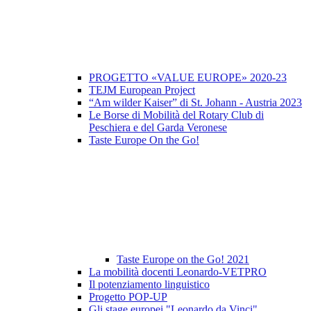
PROGETTO «VALUE EUROPE» 2020-23
TEJM European Project
“Am wilder Kaiser” di St. Johann - Austria 2023
Le Borse di Mobilità del Rotary Club di
Peschiera e del Garda Veronese
Taste Europe On the Go!
Taste Europe on the Go! 2021
La mobilità docenti Leonardo-VETPRO
Il potenziamento linguistico
Progetto POP-UP
Gli stage europei "Leonardo da Vinci"