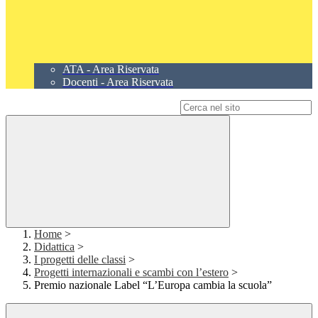
ATA - Area Riservata
Docenti - Area Riservata
Campo di ricerca per le pagine del sito
Home
>
Didattica
>
I progetti delle classi
>
Progetti internazionali e scambi con l’estero
>
Premio nazionale Label “L’Europa cambia la scuola”