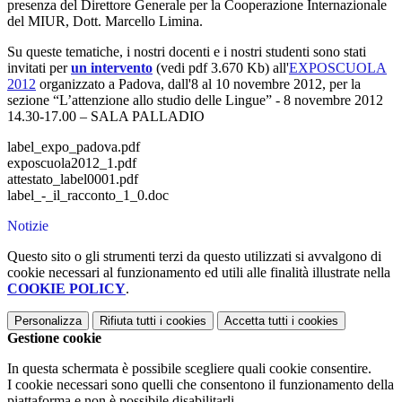
presenza del Direttore Generale per la Cooperazione Internazionale
del MIUR, Dott. Marcello Limina.
Su queste tematiche, i nostri docenti e i nostri studenti sono stati
invitati per
un intervento
(vedi pdf 3.670 Kb) all'
EXPOSCUOLA
2012
organizzato a Padova, dall'8 al 10 novembre 2012, per la
sezione “L’attenzione allo studio delle Lingue” - 8 novembre 2012
14.30-17.00 – SALA PALLADIO
label_expo_padova.pdf
exposcuola2012_1.pdf
attestato_label0001.pdf
label_-_il_racconto_1_0.doc
Notizie
Questo sito o gli strumenti terzi da questo utilizzati si avvalgono di
cookie necessari al funzionamento ed utili alle finalità illustrate nella
COOKIE POLICY
.
Personalizza
Rifiuta tutti
i cookies
Accetta tutti
i cookies
Gestione cookie
In questa schermata è possibile scegliere quali cookie consentire.
I cookie necessari sono quelli che consentono il funzionamento della
piattaforma e non è possibile disabilitarli.