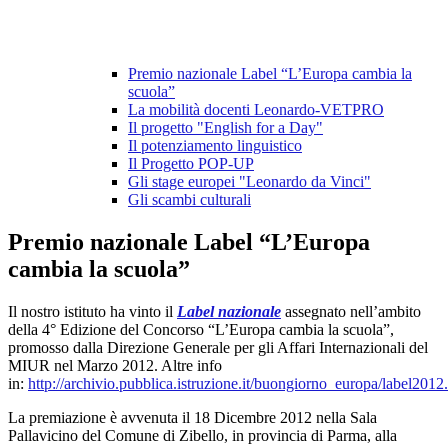
Premio nazionale Label “L’Europa cambia la
scuola”
La mobilità docenti Leonardo-VETPRO
Il progetto "English for a Day"
Il potenziamento linguistico
Il Progetto POP-UP
Gli stage europei "Leonardo da Vinci"
Gli scambi culturali
Premio nazionale Label “L’Europa
cambia la scuola”
Il nostro istituto ha vinto il
Label nazionale
assegnato nell’ambito
della 4° Edizione del Concorso “L’Europa cambia la scuola”,
promosso dalla Direzione Generale per gli Affari Internazionali del
MIUR nel Marzo 2012. Altre info
in:
http://archivio.pubblica.istruzione.it/buongiorno_europa/label2012
La premiazione è avvenuta il 18 Dicembre 2012 nella Sala
Pallavicino del Comune di Zibello, in provincia di Parma, alla