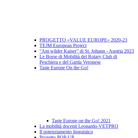
PROGETTO «VALUE EUROPE» 2020-23
TEJM European Project
“Am wilder Kaiser” di St. Johann - Austria 2023
Le Borse di Mobilità del Rotary Club di
Peschiera e del Garda Veronese
Taste Europe On the Go!
Taste Europe on the Go! 2021
La mobilità docenti Leonardo-VETPRO
Il potenziamento linguistico
Progetto POP-UP