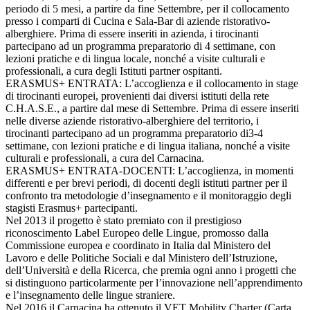
periodo di 5 mesi, a partire da fine Settembre, per il collocamento
presso i comparti di Cucina e Sala-Bar di aziende ristorativo-
alberghiere. Prima di essere inseriti in azienda, i tirocinanti
partecipano ad un programma preparatorio di 4 settimane, con
lezioni pratiche e di lingua locale, nonché a visite culturali e
professionali, a cura degli Istituti partner ospitanti.
ERASMUS+ ENTRATA: L’accoglienza e il collocamento in stage
di tirocinanti europei, provenienti dai diversi istituti della rete
C.H.A.S.E., a partire dal mese di Settembre. Prima di essere inseriti
nelle diverse aziende ristorativo-alberghiere del territorio, i
tirocinanti partecipano ad un programma preparatorio di3-4
settimane, con lezioni pratiche e di lingua italiana, nonché a visite
culturali e professionali, a cura del Carnacina.
ERASMUS+ ENTRATA-DOCENTI: L’accoglienza, in momenti
differenti e per brevi periodi, di docenti degli istituti partner per il
confronto tra metodologie d’insegnamento e il monitoraggio degli
stagisti Erasmus+ partecipanti.
Nel 2013 il progetto è stato premiato con il prestigioso
riconoscimento Label Europeo delle Lingue, promosso dalla
Commissione europea e coordinato in Italia dal Ministero del
Lavoro e delle Politiche Sociali e dal Ministero dell’Istruzione,
dell’Università e della Ricerca, che premia ogni anno i progetti che
si distinguono particolarmente per l’innovazione nell’apprendimento
e l’insegnamento delle lingue straniere.
Nel 2016 il Carnacina ha ottenuto il VET Mobility Charter (Carta