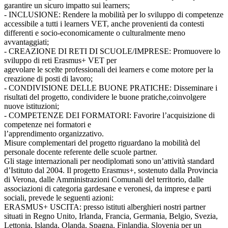
garantire un sicuro impatto sui learners;
- INCLUSIONE: Rendere la mobilità per lo sviluppo di competenze
accessibile a tutti i learners VET, anche provenienti da contesti
differenti e socio-economicamente o culturalmente meno
avvantaggiati;
- CREAZIONE DI RETI DI SCUOLE/IMPRESE: Promuovere lo
sviluppo di reti Erasmus+ VET per
agevolare le scelte professionali dei learners e come motore per la
creazione di posti di lavoro;
- CONDIVISIONE DELLE BUONE PRATICHE: Disseminare i
risultati del progetto, condividere le buone pratiche,coinvolgere
nuove istituzioni;
- COMPETENZE DEI FORMATORI: Favorire l’acquisizione di
competenze nei formatori e
l’apprendimento organizzativo.
Misure complementari del progetto riguardano la mobilità del
personale docente referente delle scuole partner.
Gli stage internazionali per neodiplomati sono un’attività standard
d’Istituto dal 2004. Il progetto Erasmus+, sostenuto dalla Provincia
di Verona, dalle Amministrazioni Comunali del territorio, dalle
associazioni di categoria gardesane e veronesi, da imprese e parti
sociali, prevede le seguenti azioni:
ERASMUS+ USCITA: presso istituti alberghieri nostri partner
situati in Regno Unito, Irlanda, Francia, Germania, Belgio, Svezia,
Lettonia, Islanda, Olanda, Spagna, Finlandia, Slovenia per un