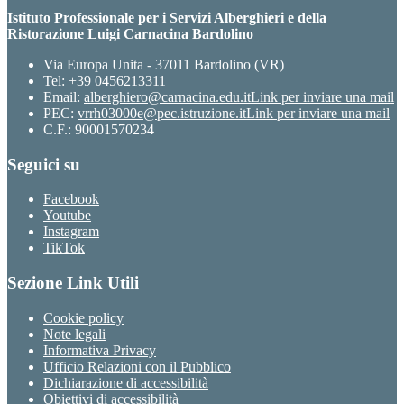
Istituto Professionale per i Servizi Alberghieri e della
Ristorazione Luigi Carnacina Bardolino
Via Europa Unita - 37011 Bardolino (VR)
Tel:
+39 0456213311
Email:
alberghiero@carnacina.edu.it
Link per inviare una mail
PEC:
vrrh03000e@pec.istruzione.it
Link per inviare una mail
C.F.: 90001570234
Seguici su
Facebook
Youtube
Instagram
TikTok
Sezione Link Utili
Cookie policy
Note legali
Informativa Privacy
Ufficio Relazioni con il Pubblico
Dichiarazione di accessibilità
Obiettivi di accessibilità