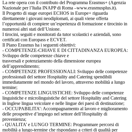
La rete opera con il contributo del Programma Erasmus+ (Agenzia
Nazionale per l’Italia INAPP di Roma –www.erasmusplus.it).
Il Progetto di stage europei ECHOS in Europe+ riguarda
direttamente i giovani neodiplomati, ai quali viene offerta
l’opportunità di compiere un’esperienza di formazione e tirocinio in
numerosi altri stati dell’Unione.
I tirocini, seguiti e monitorati da tutor scolastici e aziendali, sono
certificati con Europass e ECVET.
Il Piano Erasmus ha i seguenti obiettivi:
- COMPETENZE-CHIAVE E DI CITTADINANZA EUROPEA:
Sviluppo delle competenze chiave e
trasversali e potenziamento della dimensione europea
dell’apprendimento;
- COMPETENZE PROFESSIONALI: Sviluppo delle competenze
professionali del settore Hospitality and Catering spendibili
immediatamente nel mondo del lavoro, attraverso mobilità a lungo
termine;
- COMPETENZE LINGUISTICHE: Sviluppo delle competenze
linguistiche e microlinguistiche del settore Hospitality and Catering
in Inglese lingua veicolare e nelle lingue dei paesi di destinazione;
- OCCUPABILITA’: Accompagnamento al lavoro e miglioramento
delle prospettive d’impiego nel settore dell’Hospitality di
provenienza;
- QUALITA’ e LUNGO TERMINE: Programmare percorsi di
mobilità a lungo-termine che rispondano a criteri di qualità per