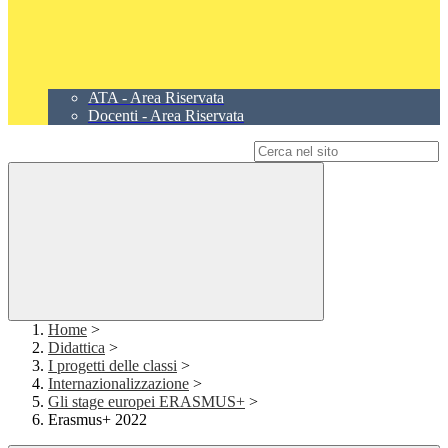
ATA - Area Riservata
Docenti - Area Riservata
Campo di ricerca per le pagine del sito
Home
>
Didattica
>
I progetti delle classi
>
Internazionalizzazione
>
Gli stage europei ERASMUS+
>
Erasmus+ 2022