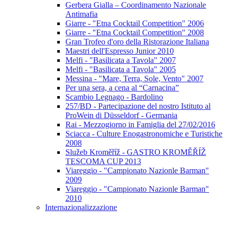
Gerbera Gialla – Coordinamento Nazionale
Antimafia
Giarre - "Etna Cocktail Competition" 2006
Giarre - "Etna Cocktail Competition" 2008
Gran Trofeo d'oro della Ristorazione Italiana
Maestri dell'Espresso Junior 2010
Melfi - "Basilicata a Tavola" 2007
Melfi - "Basilicata a Tavola" 2005
Messina - "Mare, Terra, Sole, Vento" 2007
Per una sera, a cena al “Carnacina”
Scambio Legnago - Bardolino
257/BD - Partecipazione del nostro Istituto al
ProWein di Düsseldorf - Germania
Rai - Mezzogiorno in Famiglia del 27/02/2016
Sciacca - Culture Enogastronomiche e Turistiche
2008
Služeb Kroměříž - GASTRO KROMĚŘÍŽ
TESCOMA CUP 2013
Viareggio - "Campionato Nazionle Barman"
2009
Viareggio - "Campionato Nazionle Barman"
2010
Internazionalizzazione