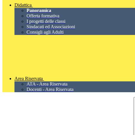
Didattica
Panoramica
Offerta formativa
I progetti delle classi
Sindacati ed Associazioni
Consigli agli Adulti
Area Riservata
ATA - Area Riservata
Docenti - Area Riservata