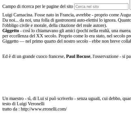
Campo di ricerca per le pagine del sito
Luigi Carnacina. Fosse nato in Francia, avrebbe - proprio come August
Da noi... da noi, una folla di gastronomi auto-elettisi lo ignora. Qua
l'obbligo civile e morale, della citazione del reale autore).
Giggetto
- così lo chiamavano gli amici (pochi nella realtà, una marea,
per eccellenza del XX secolo. Proprio come lo era stato, nel secolo p
Giggetto — nel primo quarto del nostro secolo - ebbe non breve colla
Ed è di un grande cuoco francese,
Paul Bocuse
, l'osservazione - si p
Un maestro - sì, di Lui si può scriverlo - senza uguali, cui debbo, qua
testo di Luigi Veronelli
tratto da : http://www.eronelli.com/