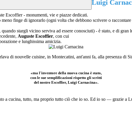
Luigi Carnac
e Escoffier - monumenti, vie e piazze dedicati.
nto meno finge di ignorarlo (ogni volta che debbono scrivere o raccontar
 quando stargli vicino serviva ad essere conosciuti) - è stato
, e di gran
recedente,
Auguste Escoffier
, con cui
borazione e lunghissima amicizia.
arlava di nouvelle cuisine, in Montecatini, ant'anni fa, alla presenza di S
«ma l'inventore della nuova cucina è stato,
con le sue semplificazioni rispetto gli scritti
del nostro Escoffier, Luigi Carnacina».
nto a cucina, tutto, ma proprio tutto ciò che io so. Ed io so — grazie a 