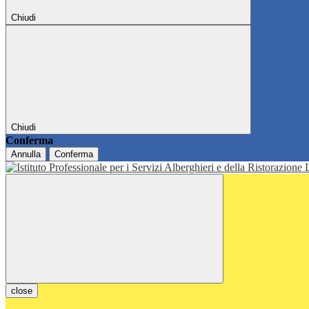
Chiudi
Chiudi
Conferma
Annulla
Conferma
close