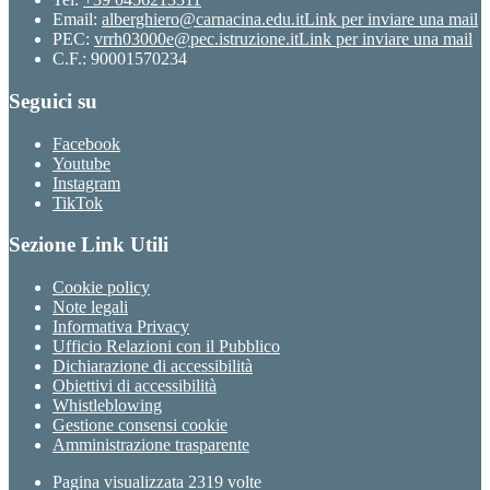
Email:
alberghiero@carnacina.edu.it
Link per inviare una mail
PEC:
vrrh03000e@pec.istruzione.it
Link per inviare una mail
C.F.: 90001570234
Seguici su
Facebook
Youtube
Instagram
TikTok
Sezione Link Utili
Cookie policy
Note legali
Informativa Privacy
Ufficio Relazioni con il Pubblico
Dichiarazione di accessibilità
Obiettivi di accessibilità
Whistleblowing
Gestione consensi cookie
Amministrazione trasparente
Pagina visualizzata
2319
volte