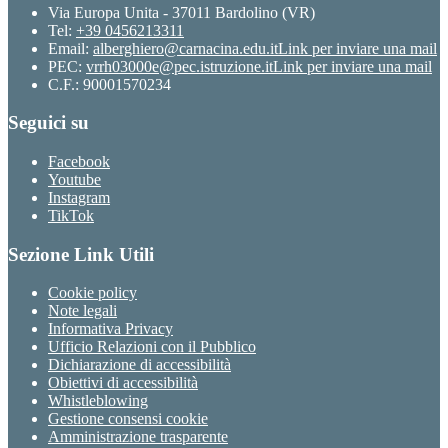
Via Europa Unita - 37011 Bardolino (VR)
Tel:
+39 0456213311
Email:
alberghiero@carnacina.edu.it
Link per inviare una mail
PEC:
vrrh03000e@pec.istruzione.it
Link per inviare una mail
C.F.: 90001570234
Seguici su
Facebook
Youtube
Instagram
TikTok
Sezione Link Utili
Cookie policy
Note legali
Informativa Privacy
Ufficio Relazioni con il Pubblico
Dichiarazione di accessibilità
Obiettivi di accessibilità
Whistleblowing
Gestione consensi cookie
Amministrazione trasparente