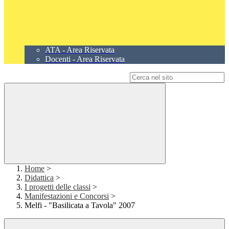
ATA - Area Riservata
Docenti - Area Riservata
Campo di ricerca per le pagine del sito
Home
>
Didattica
>
I progetti delle classi
>
Manifestazioni e Concorsi
>
Melfi - "Basilicata a Tavola" 2007