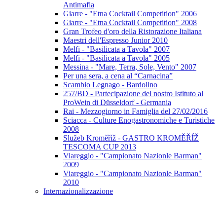
Antimafia
Giarre - "Etna Cocktail Competition" 2006
Giarre - "Etna Cocktail Competition" 2008
Gran Trofeo d'oro della Ristorazione Italiana
Maestri dell'Espresso Junior 2010
Melfi - "Basilicata a Tavola" 2007
Melfi - "Basilicata a Tavola" 2005
Messina - "Mare, Terra, Sole, Vento" 2007
Per una sera, a cena al “Carnacina”
Scambio Legnago - Bardolino
257/BD - Partecipazione del nostro Istituto al
ProWein di Düsseldorf - Germania
Rai - Mezzogiorno in Famiglia del 27/02/2016
Sciacca - Culture Enogastronomiche e Turistiche
2008
Služeb Kroměříž - GASTRO KROMĚŘÍŽ
TESCOMA CUP 2013
Viareggio - "Campionato Nazionle Barman"
2009
Viareggio - "Campionato Nazionle Barman"
2010
Internazionalizzazione