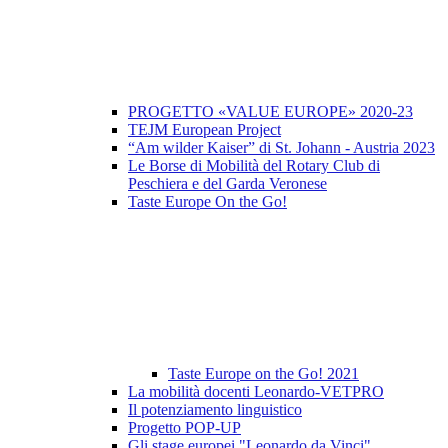
PROGETTO «VALUE EUROPE» 2020-23
TEJM European Project
“Am wilder Kaiser” di St. Johann - Austria 2023
Le Borse di Mobilità del Rotary Club di
Peschiera e del Garda Veronese
Taste Europe On the Go!
Taste Europe on the Go! 2021
La mobilità docenti Leonardo-VETPRO
Il potenziamento linguistico
Progetto POP-UP
Gli stage europei "Leonardo da Vinci"