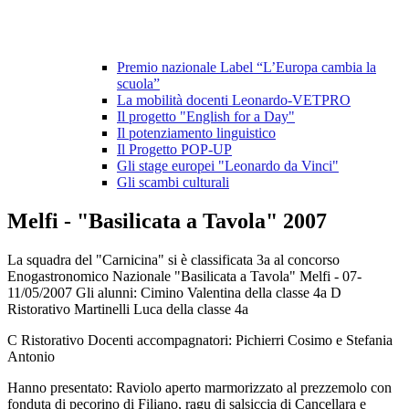
Premio nazionale Label “L’Europa cambia la
scuola”
La mobilità docenti Leonardo-VETPRO
Il progetto "English for a Day"
Il potenziamento linguistico
Il Progetto POP-UP
Gli stage europei "Leonardo da Vinci"
Gli scambi culturali
Melfi - "Basilicata a Tavola" 2007
La squadra del "Carnicina" si è classificata 3a al concorso
Enogastronomico Nazionale "Basilicata a Tavola" Melfi - 07-
11/05/2007 Gli alunni: Cimino Valentina della classe 4a D
Ristorativo Martinelli Luca della classe 4a
C Ristorativo Docenti accompagnatori: Pichierri Cosimo e Stefania
Antonio
Hanno presentato: Raviolo aperto marmorizzato al prezzemolo con
fonduta di pecorino di Filiano, ragu di salsiccia di Cancellara e