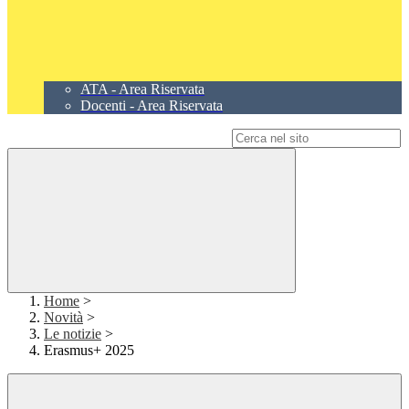
ATA - Area Riservata
Docenti - Area Riservata
Campo di ricerca per le pagine del sito
Home
>
Novità
>
Le notizie
>
Erasmus+ 2025