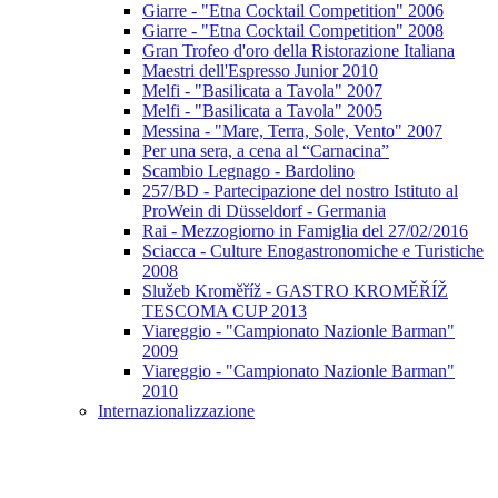
Giarre - "Etna Cocktail Competition" 2006
Giarre - "Etna Cocktail Competition" 2008
Gran Trofeo d'oro della Ristorazione Italiana
Maestri dell'Espresso Junior 2010
Melfi - "Basilicata a Tavola" 2007
Melfi - "Basilicata a Tavola" 2005
Messina - "Mare, Terra, Sole, Vento" 2007
Per una sera, a cena al “Carnacina”
Scambio Legnago - Bardolino
257/BD - Partecipazione del nostro Istituto al
ProWein di Düsseldorf - Germania
Rai - Mezzogiorno in Famiglia del 27/02/2016
Sciacca - Culture Enogastronomiche e Turistiche
2008
Služeb Kroměříž - GASTRO KROMĚŘÍŽ
TESCOMA CUP 2013
Viareggio - "Campionato Nazionle Barman"
2009
Viareggio - "Campionato Nazionle Barman"
2010
Internazionalizzazione