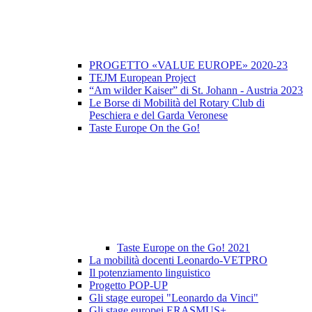
PROGETTO «VALUE EUROPE» 2020-23
TEJM European Project
“Am wilder Kaiser” di St. Johann - Austria 2023
Le Borse di Mobilità del Rotary Club di
Peschiera e del Garda Veronese
Taste Europe On the Go!
Taste Europe on the Go! 2021
La mobilità docenti Leonardo-VETPRO
Il potenziamento linguistico
Progetto POP-UP
Gli stage europei "Leonardo da Vinci"
Gli stage europei ERASMUS+