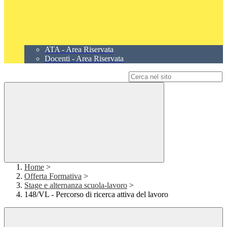
ATA - Area Riservata
Docenti - Area Riservata
Campo di ricerca per le pagine del sito
Home
>
Offerta Formativa
>
Stage e alternanza scuola-lavoro
>
148/VL - Percorso di ricerca attiva del lavoro