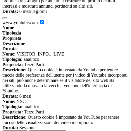
proprietà di Google) per aiutarti a costruire un profilo dei tuoi
interessi e mostrarti annunci pertinenti su altri siti.
Durata:
6 mesi 3 giorni
www.youtube.com
Nome
Tipologia
Proprieta
Descrizione
Durata
Nome:
VISITOR_INFO1_LIVE
Tipologia:
analitico
Proprieta:
Terze Parti
Descrizione:
Questo cookie è impostato da Youtube per tenere
traccia delle preferenze dell'utente per i video di Youtube incorporati
nei siti; può anche determinare se il visitatore del sito web sta
utilizzando la nuova o la vecchia versione dell'interfaccia di
Youtube.
Durata:
6 mesi
Nome:
YSC
Tipologia:
analitico
Proprieta:
Terze Parti
Descrizione:
Questo cookie è impostato da YouTube per tenere
traccia delle visualizzazioni dei video incorporati.
Durata:
Sessione