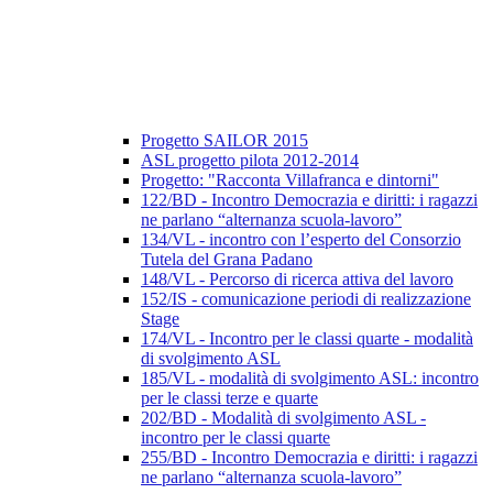
Progetto SAILOR 2015
ASL progetto pilota 2012-2014
Progetto: "Racconta Villafranca e dintorni"
122/BD - Incontro Democrazia e diritti: i ragazzi
ne parlano “alternanza scuola-lavoro”
134/VL - incontro con l’esperto del Consorzio
Tutela del Grana Padano
148/VL - Percorso di ricerca attiva del lavoro
152/IS - comunicazione periodi di realizzazione
Stage
174/VL - Incontro per le classi quarte - modalità
di svolgimento ASL
185/VL - modalità di svolgimento ASL: incontro
per le classi terze e quarte
202/BD - Modalità di svolgimento ASL -
incontro per le classi quarte
255/BD - Incontro Democrazia e diritti: i ragazzi
ne parlano “alternanza scuola-lavoro”