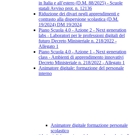
in Italia e all’estero (D.M. 88/2025) - Scuole
statali Avviso prot. n. 12136
Riduzione dei divari negli apprendimenti e
contrasto alla dispersione scolastica (D.M.
19/2024) DM 19/2024
Piano Scuola 4.0 - Azione 2 - Next generation
labs - Laboratori per le professioni digitali del
futuro Decreto Ministeriale n. 218/2022 -
Allegato 1
Piano Scuola 4.0 - Azione 1 - Next generation
class - Ambienti di apprendimento innovativi
Decreto Ministeriale n. 218/2022 - Allegato 1
Animatore digitale: formazione del personale
interno
Animatore digitale formazione personale
scolastico