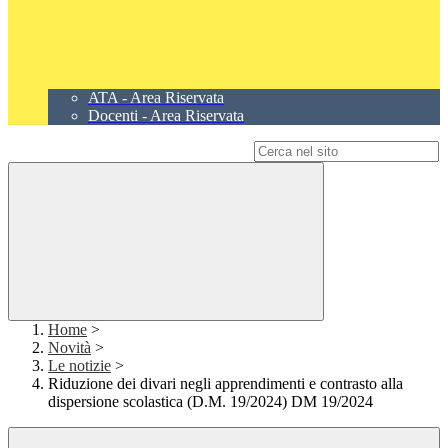
ATA - Area Riservata
Docenti - Area Riservata
Campo di ricerca per le pagine del sito
Home
>
Novità
>
Le notizie
>
Riduzione dei divari negli apprendimenti e contrasto alla
dispersione scolastica (D.M. 19/2024) DM 19/2024