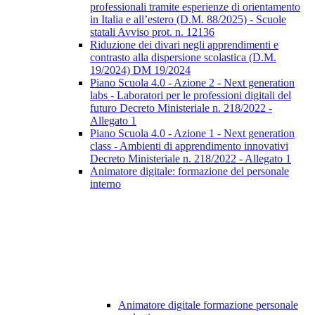
professionali tramite esperienze di orientamento
in Italia e all’estero (D.M. 88/2025) - Scuole
statali Avviso prot. n. 12136
Riduzione dei divari negli apprendimenti e
contrasto alla dispersione scolastica (D.M.
19/2024) DM 19/2024
Piano Scuola 4.0 - Azione 2 - Next generation
labs - Laboratori per le professioni digitali del
futuro Decreto Ministeriale n. 218/2022 -
Allegato 1
Piano Scuola 4.0 - Azione 1 - Next generation
class - Ambienti di apprendimento innovativi
Decreto Ministeriale n. 218/2022 - Allegato 1
Animatore digitale: formazione del personale
interno
Animatore digitale formazione personale