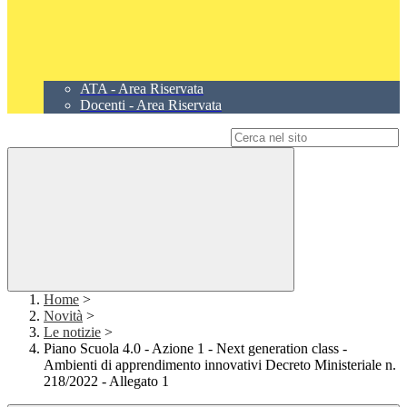
ATA - Area Riservata
Docenti - Area Riservata
Campo di ricerca per le pagine del sito
Home
>
Novità
>
Le notizie
>
Piano Scuola 4.0 - Azione 1 - Next generation class -
Ambienti di apprendimento innovativi Decreto Ministeriale n.
218/2022 - Allegato 1