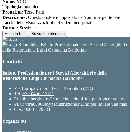
Nome:
YSC
Tipologia:
analitico
Proprieta:
Terze Parti
Descrizione:
Questo cookie è impostato da YouTube per tenere
traccia delle visualizzazioni dei video incorporati.
Durata:
Sessione
Accetta tutti
Salva le preferenze
Istituto Professionale per i Servizi Alberghieri e
della Ristorazione Luigi Carnacina Bardolino
Contatti
Istituto Professionale per i Servizi Alberghieri e della
Ristorazione Luigi Carnacina Bardolino
Via Europa Unita - 37011 Bardolino (VR)
Tel:
+39 0456213311
Email:
alberghiero@carnacina.edu.it
Link per inviare una mail
PEC:
vrrh03000e@pec.istruzione.it
Link per inviare una mail
C.F.: 90001570234
Seguici su