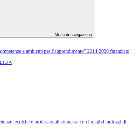
Menu di navigazione
mpetenze e ambienti per l’apprendimento” 2014-2020 finanziato
.1.2A
enze tecniche e professionali connesse con i relativi indirizzi di