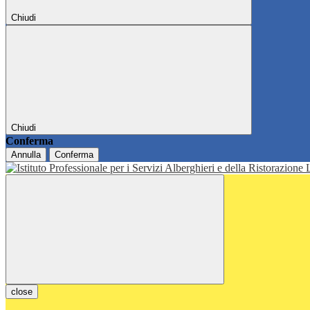
Chiudi
Chiudi
Conferma
Annulla
Conferma
close