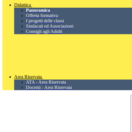
Didattica
Panoramica
Offerta formativa
I progetti delle classi
Sindacati ed Associazioni
Consigli agli Adulti
Area Riservata
ATA - Area Riservata
Docenti - Area Riservata