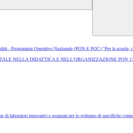
ità - Programma Operativo Nazionale (PON E POC) “Per la scuola, co
ALE NELLA DIDATTICA E NELL'ORGANIZZAZIONE PON 13
di laboratori innovativi e avanzati per lo sviluppo di specifiche compet