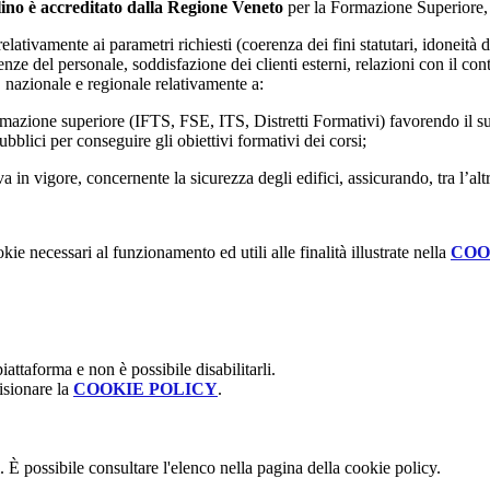
ino è accreditato dalla Regione Veneto
per la Formazione Superiore, 
ativamente ai parametri richiesti (coerenza dei fini statutari, idoneità d
nze del personale, soddisfazione dei clienti esterni, relazioni con il cont
 nazionale e regionale relativamente a:
ormazione superiore (IFTS, FSE, ITS, Distretti Formativi) favorendo il su
bblici per conseguire gli obiettivi formativi dei corsi;
a in vigore, concernente la sicurezza degli edifici, assicurando, tra l’al
kie necessari al funzionamento ed utili alle finalità illustrate nella
COO
attaforma e non è possibile disabilitarli.
isionare la
COOKIE POLICY
.
 È possibile consultare l'elenco nella pagina della cookie policy.