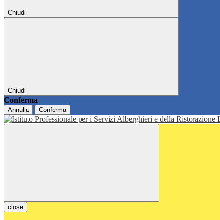
Chiudi
Chiudi
Conferma
Annulla
Conferma
close