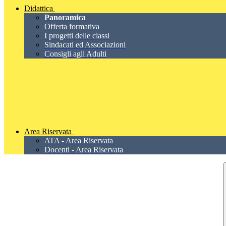
Didattica
Panoramica
Offerta formativa
I progetti delle classi
Sindacati ed Associazioni
Consigli agli Adulti
Area Riservata
ATA - Area Riservata
Docenti - Area Riservata