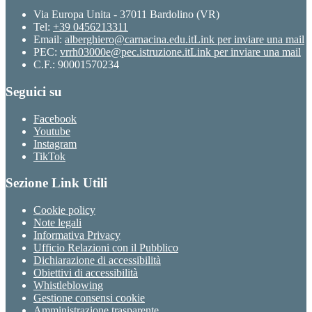
Via Europa Unita - 37011 Bardolino (VR)
Tel:
+39 0456213311
Email:
alberghiero@carnacina.edu.it
Link per inviare una mail
PEC:
vrrh03000e@pec.istruzione.it
Link per inviare una mail
C.F.: 90001570234
Seguici su
Facebook
Youtube
Instagram
TikTok
Sezione Link Utili
Cookie policy
Note legali
Informativa Privacy
Ufficio Relazioni con il Pubblico
Dichiarazione di accessibilità
Obiettivi di accessibilità
Whistleblowing
Gestione consensi cookie
Amministrazione trasparente