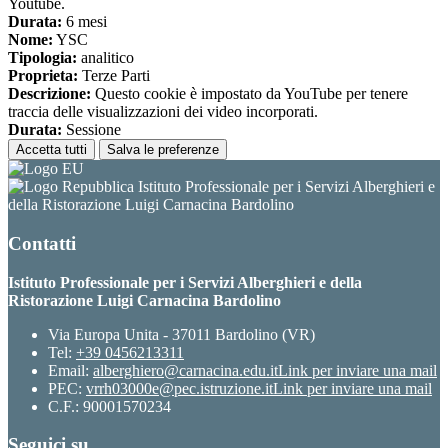
Youtube.
Durata:
6 mesi
Nome:
YSC
Tipologia:
analitico
Proprieta:
Terze Parti
Descrizione:
Questo cookie è impostato da YouTube per tenere
traccia delle visualizzazioni dei video incorporati.
Durata:
Sessione
Accetta tutti
Salva le preferenze
Istituto Professionale per i Servizi Alberghieri e
della Ristorazione Luigi Carnacina Bardolino
Contatti
Istituto Professionale per i Servizi Alberghieri e della
Ristorazione Luigi Carnacina Bardolino
Via Europa Unita - 37011 Bardolino (VR)
Tel:
+39 0456213311
Email:
alberghiero@carnacina.edu.it
Link per inviare una mail
PEC:
vrrh03000e@pec.istruzione.it
Link per inviare una mail
C.F.: 90001570234
Seguici su