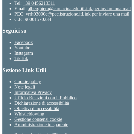
Tel:
+39 0456213311
Email:
alberghiero@carnacina.edu.it
Link per inviare una mail
PEC:
vrrh03000e@pec.istruzione.it
Link per inviare una mail
C.F.: 90001570234
Seguici su
Facebook
Youtube
Instagram
TikTok
Sezione Link Utili
Cookie policy
Note legali
Informativa Privacy
Ufficio Relazioni con il Pubblico
Dichiarazione di accessibilità
Obiettivi di accessibilità
Whistleblowing
Gestione consensi cookie
Amministrazione trasparente