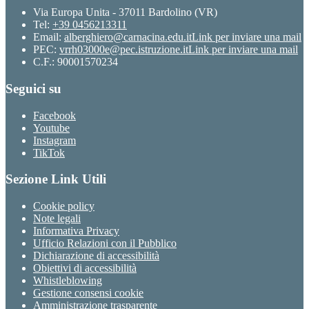
Via Europa Unita - 37011 Bardolino (VR)
Tel:
+39 0456213311
Email:
alberghiero@carnacina.edu.it
Link per inviare una mail
PEC:
vrrh03000e@pec.istruzione.it
Link per inviare una mail
C.F.: 90001570234
Seguici su
Facebook
Youtube
Instagram
TikTok
Sezione Link Utili
Cookie policy
Note legali
Informativa Privacy
Ufficio Relazioni con il Pubblico
Dichiarazione di accessibilità
Obiettivi di accessibilità
Whistleblowing
Gestione consensi cookie
Amministrazione trasparente