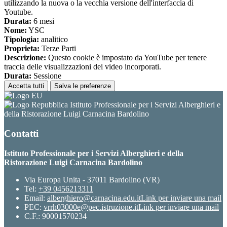
utilizzando la nuova o la vecchia versione dell'interfaccia di
Youtube.
Durata:
6 mesi
Nome:
YSC
Tipologia:
analitico
Proprieta:
Terze Parti
Descrizione:
Questo cookie è impostato da YouTube per tenere
traccia delle visualizzazioni dei video incorporati.
Durata:
Sessione
Accetta tutti
Salva le preferenze
Istituto Professionale per i Servizi Alberghieri e
della Ristorazione Luigi Carnacina Bardolino
Contatti
Istituto Professionale per i Servizi Alberghieri e della
Ristorazione Luigi Carnacina Bardolino
Via Europa Unita - 37011 Bardolino (VR)
Tel:
+39 0456213311
Email:
alberghiero@carnacina.edu.it
Link per inviare una mail
PEC:
vrrh03000e@pec.istruzione.it
Link per inviare una mail
C.F.: 90001570234