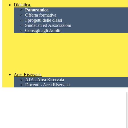
Didattica
Panoramica
Offerta formativa
I progetti delle classi
Sindacati ed Associazioni
Consigli agli Adulti
Area Riservata
ATA - Area Riservata
Docenti - Area Riservata