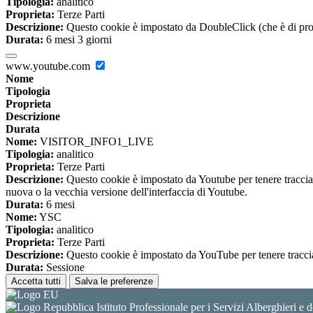
Tipologia:
analitico
Proprieta:
Terze Parti
Descrizione:
Questo cookie è impostato da DoubleClick (che è di propriet
Durata:
6 mesi 3 giorni
www.youtube.com
Nome
Tipologia
Proprieta
Descrizione
Durata
Nome:
VISITOR_INFO1_LIVE
Tipologia:
analitico
Proprieta:
Terze Parti
Descrizione:
Questo cookie è impostato da Youtube per tenere traccia de
nuova o la vecchia versione dell'interfaccia di Youtube.
Durata:
6 mesi
Nome:
YSC
Tipologia:
analitico
Proprieta:
Terze Parti
Descrizione:
Questo cookie è impostato da YouTube per tenere traccia 
Durata:
Sessione
Accetta tutti
Salva le preferenze
Istituto Professionale per i Servizi Alberghieri e