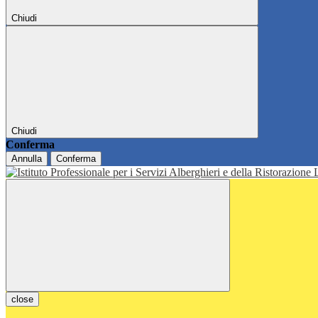
Chiudi
Chiudi
Conferma
Annulla
Conferma
close