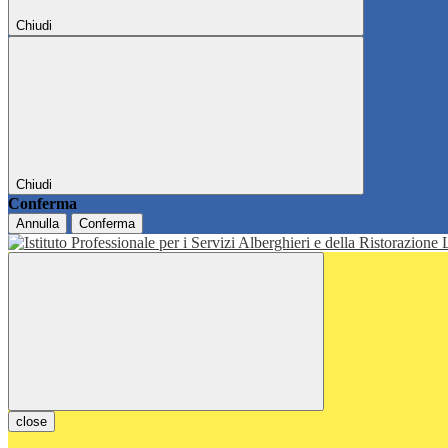
Chiudi
Chiudi
Conferma
Annulla
Conferma
close