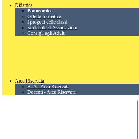
Didattica
Panoramica
Offerta formativa
I progetti delle classi
Sindacati ed Associazioni
Consigli agli Adulti
Area Riservata
ATA - Area Riservata
Docenti - Area Riservata