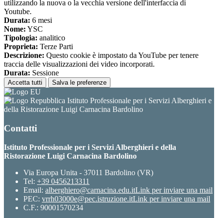
utilizzando la nuova o la vecchia versione dell'interfaccia di
Youtube.
Durata:
6 mesi
Nome:
YSC
Tipologia:
analitico
Proprieta:
Terze Parti
Descrizione:
Questo cookie è impostato da YouTube per tenere
traccia delle visualizzazioni dei video incorporati.
Durata:
Sessione
Accetta tutti
Salva le preferenze
Istituto Professionale per i Servizi Alberghieri e
della Ristorazione Luigi Carnacina Bardolino
Contatti
Istituto Professionale per i Servizi Alberghieri e della
Ristorazione Luigi Carnacina Bardolino
Via Europa Unita - 37011 Bardolino (VR)
Tel:
+39 0456213311
Email:
alberghiero@carnacina.edu.it
Link per inviare una mail
PEC:
vrrh03000e@pec.istruzione.it
Link per inviare una mail
C.F.: 90001570234