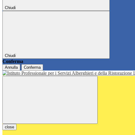
Chiudi
Chiudi
Conferma
Annulla
Conferma
close