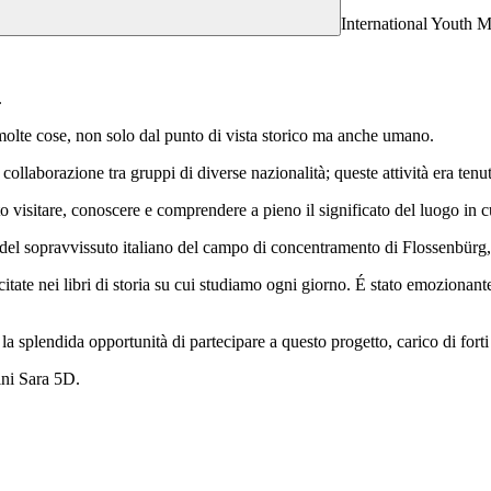
International Youth M
.
olte cose, non solo dal punto di vista storico ma anche umano.
collaborazione tra gruppi di diverse nazionalità; queste attività era tenut
o visitare, conoscere e comprendere a pieno il significato del luogo in 
a del sopravvissuto italiano del campo di concentramento di Flossenbürg
e nei libri di storia su cui studiamo ogni giorno. É stato emozionante se
a splendida opportunità di partecipare a questo progetto, carico di forti 
ini Sara 5D.