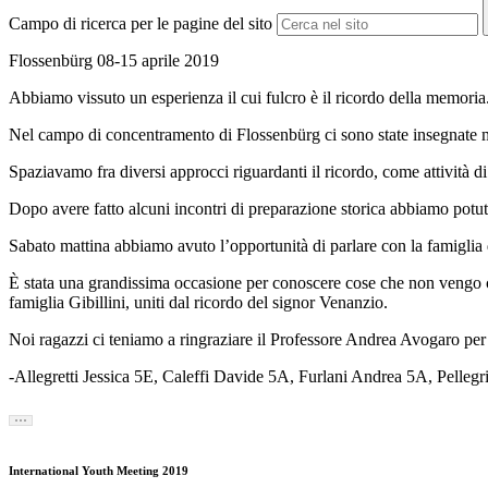
Campo di ricerca per le pagine del sito
Flossenbürg 08-15 aprile 2019
Abbiamo vissuto un esperienza il cui fulcro è il ricordo della memoria
Nel campo di concentramento di Flossenbürg ci sono state insegnate m
Spaziavamo fra diversi approcci riguardanti il ricordo, come attività di 
Dopo avere fatto alcuni incontri di preparazione storica abbiamo potut
Sabato mattina abbiamo avuto l’opportunità di parlare con la famigli
È stata una grandissima occasione per conoscere cose che non vengo citat
famiglia Gibillini, uniti dal ricordo del signor Venanzio.
Noi ragazzi ci teniamo a ringraziare il Professore Andrea Avogaro per l
-Allegretti Jessica 5E, Caleffi Davide 5A, Furlani Andrea 5A, Pellegr
International Youth Meeting 2019