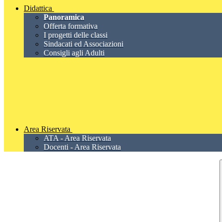
Didattica
Panoramica
Offerta formativa
I progetti delle classi
Sindacati ed Associazioni
Consigli agli Adulti
Area Riservata
ATA - Area Riservata
Docenti - Area Riservata