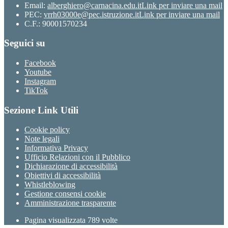
Email:
alberghiero@carnacina.edu.it
Link per inviare una mail
PEC:
vrrh03000e@pec.istruzione.it
Link per inviare una mail
C.F.: 90001570234
Seguici su
Facebook
Youtube
Instagram
TikTok
Sezione Link Utili
Cookie policy
Note legali
Informativa Privacy
Ufficio Relazioni con il Pubblico
Dichiarazione di accessibilità
Obiettivi di accessibilità
Whistleblowing
Gestione consensi cookie
Amministrazione trasparente
Pagina visualizzata
789
volte