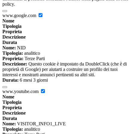
policy.
www.google.com
Nome
Tipologia
Proprieta
Descrizione
Durata
Nome:
NID
Tipologia:
analitico
Proprieta:
Terze Parti
Descrizione:
Questo cookie è impostato da DoubleClick (che è di
proprietà di Google) per aiutarti a costruire un profilo dei tuoi
interessi e mostrarti annunci pertinenti su altri siti.
Durata:
6 mesi 3 giorni
www.youtube.com
Nome
Tipologia
Proprieta
Descrizione
Durata
Nome:
VISITOR_INFO1_LIVE
Tipologia:
analitico