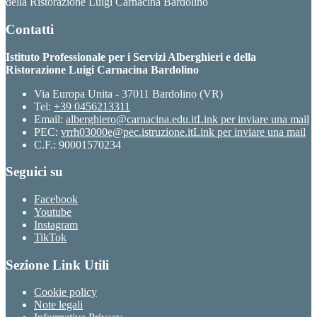
della Ristorazione Luigi Carnacina Bardolino
Contatti
Istituto Professionale per i Servizi Alberghieri e della
Ristorazione Luigi Carnacina Bardolino
Via Europa Unita - 37011 Bardolino (VR)
Tel:
+39 0456213311
Email:
alberghiero@carnacina.edu.it
Link per inviare una mail
PEC:
vrrh03000e@pec.istruzione.it
Link per inviare una mail
C.F.: 90001570234
Seguici su
Facebook
Youtube
Instagram
TikTok
Sezione Link Utili
Cookie policy
Note legali