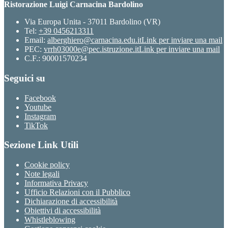
Ristorazione Luigi Carnacina Bardolino
Via Europa Unita - 37011 Bardolino (VR)
Tel:
+39 0456213311
Email:
alberghiero@carnacina.edu.it
Link per inviare una mail
PEC:
vrrh03000e@pec.istruzione.it
Link per inviare una mail
C.F.: 90001570234
Seguici su
Facebook
Youtube
Instagram
TikTok
Sezione Link Utili
Cookie policy
Note legali
Informativa Privacy
Ufficio Relazioni con il Pubblico
Dichiarazione di accessibilità
Obiettivi di accessibilità
Whistleblowing