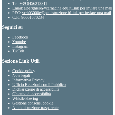
Tel:
+39 0456213311
Email:
alberghiero@carnacina.edu.it
Link per inviare una mail
PEC:
vrrh03000e@pec.istruzione.it
Link per inviare una mail
C.F.: 90001570234
Seguici su
Facebook
Youtube
Instagram
TikTok
Sezione Link Utili
Cookie policy
Note legali
Informativa Privacy
Ufficio Relazioni con il Pubblico
Dichiarazione di accessibilità
Obiettivi di accessibilità
Whistleblowing
Gestione consensi cookie
Amministrazione trasparente