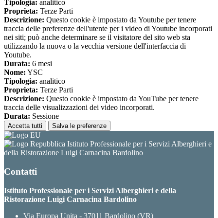
Tipologia:
analitico
Proprieta:
Terze Parti
Descrizione:
Questo cookie è impostato da Youtube per tenere
traccia delle preferenze dell'utente per i video di Youtube incorporati
nei siti; può anche determinare se il visitatore del sito web sta
utilizzando la nuova o la vecchia versione dell'interfaccia di
Youtube.
Durata:
6 mesi
Nome:
YSC
Tipologia:
analitico
Proprieta:
Terze Parti
Descrizione:
Questo cookie è impostato da YouTube per tenere
traccia delle visualizzazioni dei video incorporati.
Durata:
Sessione
Accetta tutti
Salva le preferenze
Istituto Professionale per i Servizi Alberghieri e
della Ristorazione Luigi Carnacina Bardolino
Contatti
Istituto Professionale per i Servizi Alberghieri e della
Ristorazione Luigi Carnacina Bardolino
Via Europa Unita - 37011 Bardolino (VR)